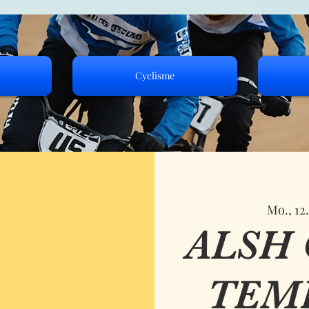
Cyclisme
Mo., 12
ALSH
TEM