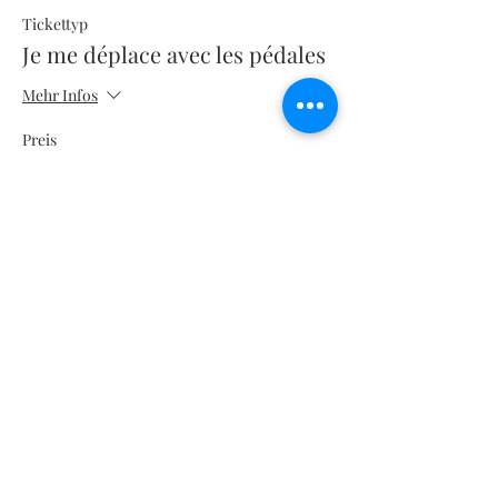
Tickettyp
Je me déplace avec les pédales
Mehr Infos
Preis
10,00 €
+0,25 € Ticket-Servicegebühr
Verkauf beendet
Tickettyp
Je m'amuse dans mon Club.
Mehr Infos
Preis
10,00 €
+0,25 € Ticket-Servicegebühr