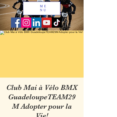
ME
NU
Club Mai à Vélo BMX
GuadeloupeTEAM29
M Adopter pour la
Vie!