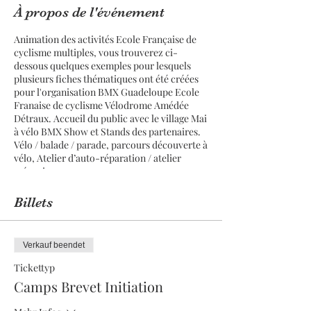
À propos de l'événement
Animation des activités Ecole Française de
cyclisme multiples, vous trouverez ci-
dessous quelques exemples pour lesquels
plusieurs fiches thématiques ont été créées
pour l'organisation BMX Guadeloupe Ecole
Franaise de cyclisme Vélodrome Amédée
Détraux. Accueil du public avec le village Mai
à vélo BMX Show et Stands des partenaires.
Vélo / balade / parade, parcours découverte à
vélo, Atelier d’auto-réparation / atelier
mécanique.
Mai à Vélo du
village d'Animation et
Promotion Ecole FRanançaise de cyclisme
Billets
TEAM29M
:
Sous réserve de modifications, les horaires
peuvent être adaptés en fonction de la météo.
Verkauf beendet
Accueil du public avec le village BMX Show
Tickettyp
et Stands des partenaires.
Camps Brevet Initiation
J'apprends à création de mon compte