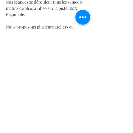
Nos séances se déroulent tous les samedis 
matins de 9h30 à 11h30 sur la piste BMX 
Régionale.
Nous proposons plusieurs ateliers et 
activités axés sur la mobilité douce, 
notamment :
- Des solutions pour améliorer vos 
déplacements dans votre quartier et votre 
ville.
En lire plus >
Partager cet événement