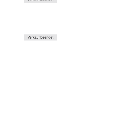
Verkauf beendet
ammes - Cadeaux du