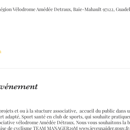
égion Vélodrome Amédée Detraux, Baie-Mahault 97122, Guade
n
'événement
rojets et ou à la stucture associative, accueil du public dans 
rt adapté, Sport santé en club de sports, qui souhaite pratique
iative vélodrome Amédée Détraux. Nous vous souhaitons la bi
çaise de cyclisme TEAM MANAGER29M www.jeveuxaider.gouv.fr