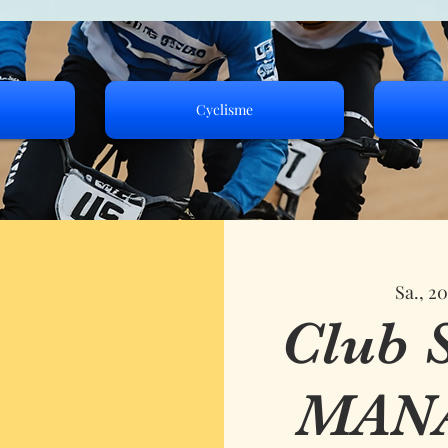
Cyclisme
Sa., 2
Club 
MAN