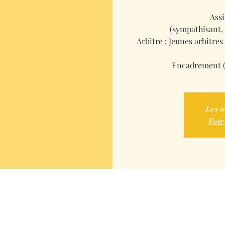
Ass
(sympathisant, 
Arbitre : Jeunes arbitre
Encadrement (
Les i
Voir