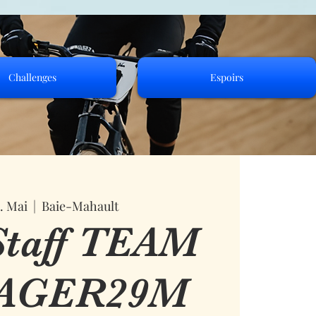
Challenges
Espoirs
0. Mai
  |  
Baie-Mahault
Staff TEAM
AGER29M