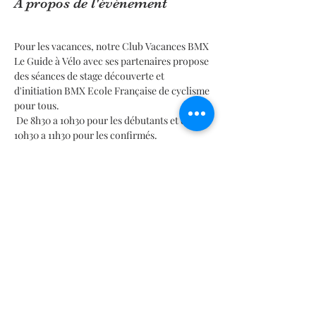
À propos de l'événement
Pour les vacances, notre Club Vacances BMX 
Le Guide à Vélo avec ses partenaires propose 
des séances de stage découverte et 
d'initiation BMX Ecole Française de cyclisme 
pour tous.
 De 8h30 a 10h30 pour les débutants et de 
10h30 a 11h30 pour les confirmés.
Places limitées donc il faudra faire vite
Les Stages du club Vacances Noel 2024 Le 
Guide à Vélo ! 
Activités sportives et cours de 
sport - 
BMX Vélo Passion 
En lire plus >