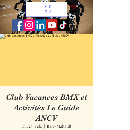
ME
NU
Club Vacances BMX et
Activités Le Guide
ANCV
Di., 25. Feb.
  |  
Baie-Mahault