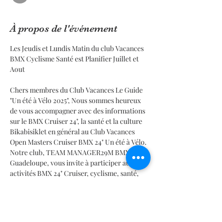
À propos de l'événement
Les Jeudis et Lundis Matin du club Vacances 
BMX Cyclisme Santé est Planifier Juillet et 
Aout
Chers membres du Club Vacances Le Guide 
"Un été à Vélo 2025", Nous sommes heureux 
de vous accompagner avec des informations 
sur le BMX Cruiser 24", la santé et la culture 
Bikabisiklet en général au Club Vacances 
Open Masters Cruiser BMX 24" Un été à Vélo. 
Notre club, TEAM MANAGER29M BMX 
Guadeloupe, vous invite à participer aux 
activités BMX 24" Cruiser, cyclisme, santé, 
entretien et maintien de la forme physique à 
la piste BMX régionale du Vélodrome 
Amédée Détraux.