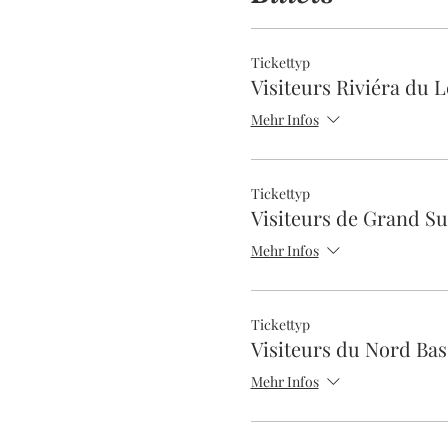
pratique sportive BMX, Ateli
jeux collectifs (polo vélo),
Plusieurs formules est prop
Tickettyp
Visiteurs Riviéra du 
Mehr Infos
Tickettyp
Visiteurs de Grand S
Mehr Infos
Tickettyp
Visiteurs du Nord Ba
Mehr Infos