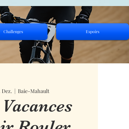
Challenges
Espoirs
. Dez.
  |  
Baie-Mahault
 Vacances
ir Rouler