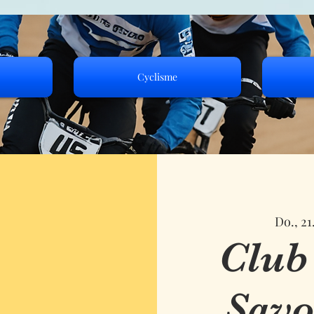
Cyclisme
Do., 21
Club
Savo