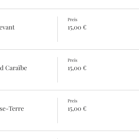
ers mini sprints (vitesse), Ateliers parcours d’habilité, Atelier
 Ateliers champs de bosses, Atelier slalom parallèle.
osé d'activités Ecole Française de cyclisme.
Preis
Levant
15,00 €
Preis
ud Caraïbe
15,00 €
Preis
sse-Terre
15,00 €