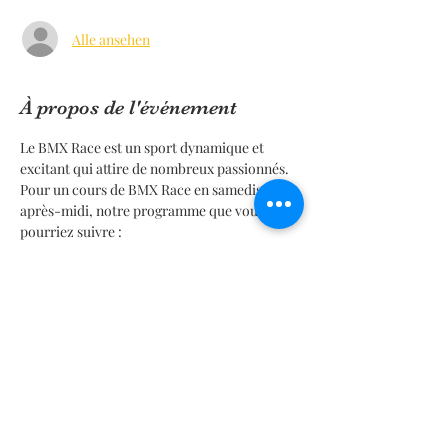
Alle ansehen
À propos de l'événement
Le BMX Race est un sport dynamique et 
excitant qui attire de nombreux passionnés. 
Pour un cours de BMX Race en samedis 
après-midi, notre programme que vous 
pourriez suivre :
Programme de Cours de BMX Race  - 
Après-Midi
 1. Accueil et Échauffement (10 min)
   - Présentation des participants : Faire un 
tour de table pour connaître le nom et le 
niveau de chacun.
En lire plus >