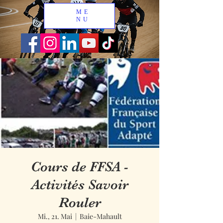
ME
NU
Cours de FFSA -
Activités Savoir
Rouler
Mi., 21. Mai
  |  
Baie-Mahault