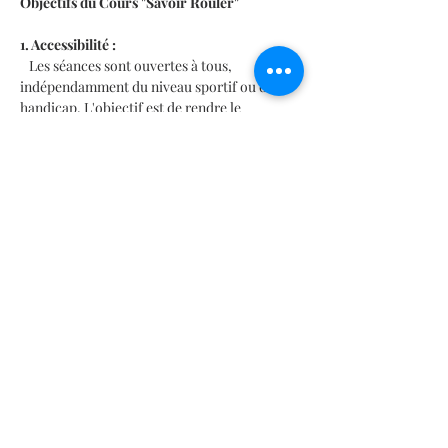
Objectifs du Cours "Savoir Rouler"
1. Accessibilité : 
   Les séances sont ouvertes à tous, 
indépendamment du niveau sportif ou du 
handicap. L'objectif est de rendre le 
cyclisme accessible à tous ceux qui 
souhaitent découvrir ou améliorer leurs 
compétences en vélo.
2. Activités Proposées : 
En lire plus >
Partager cet événement