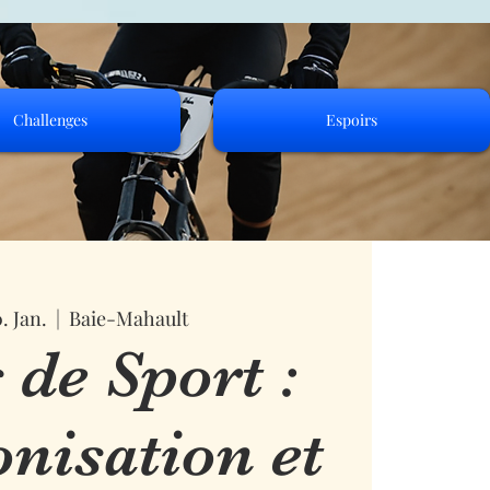
Challenges
Espoirs
. Jan.
  |  
Baie-Mahault
 de Sport :
isation et