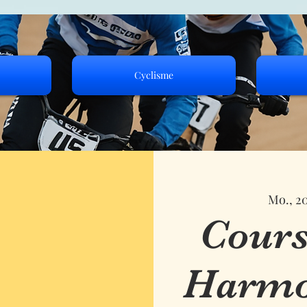
Cyclisme
Mo., 20
Cours
Harmon