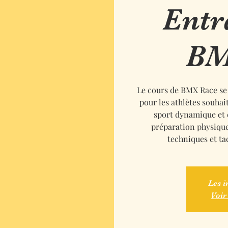
Entr
BM
Le cours de BMX Race se 
pour les athlètes souha
sport dynamique et
préparation physique
techniques et ta
Les i
Voir