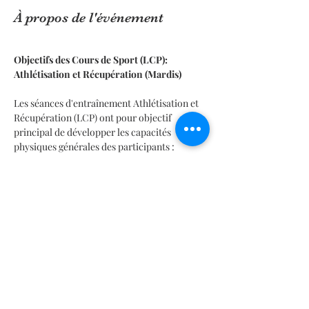
À propos de l'événement
Objectifs des Cours de Sport (LCP): 
Athlétisation et Récupération (Mardis)
Les séances d'entraînement Athlétisation et 
Récupération (LCP) ont pour objectif 
principal de développer les capacités 
physiques générales des participants :
1. Développement des Capacités Physiques 
Générales :
En lire plus >
Diese Veranstaltung hat eine Gruppe. Trete
dieser bei, sobald du dich für die
Veranstaltung registriert hast.
1 Aktualisierung in dieser Gruppe