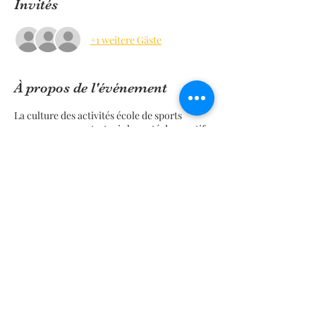
Invités
+1 weitere Gäste
À propos de l'événement
La culture des activités école de sports
comme moyen entretenir la santé du sportif.
Partage de la culture, le respect de
l’environnement des aménagements du
sports Régional.
La pratique du sport cyclisme, santé pour
tous.
Faire découverte des espaces exploitables à
la pratique vélodrome Amédée Détraux.
Maintenir la régularité de l’animation des
activités Ecole Française de cyclisme durant
les vacances scolaire :
· Proposer des activités Loisirs BMX Libre,
· Proposer une activités loisirs BMX de rue,
· Proposer une activités loisirs BMX Race,