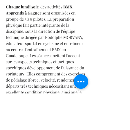
Chaque lundi soir,
 des activités 
BMX 
Apprends à Gagner
 sont organisées en 
groupe de 3 à 8 pilotes. La préparation 
physique fait partie intégrante de la 
discipline, sous la direction de l'équipe 
technique dirigée par Rodolphe MORVANY, 
éducateur sportif en cyclisme et entraîneur 
au centre d'entraînement BMX en 
Guadeloupe. Les séances mettent l'accent 
sur les aspects techniques et tactiques 
spécifiques développement de Puissance du 
sprinteurs. Elles comprennent des exercices 
de pédalage (force, vélocité, rendement), des 
départs très techniques nécessitant une 
excellente condition physique, ainsi que le 
développement de la force explosive, de la 
puissance, de l'accélération et de la vitesse.
Cours de Sport BMX Race jeudis : Culture et 
Entraînement
Quand :
 Tous les lundis soir 