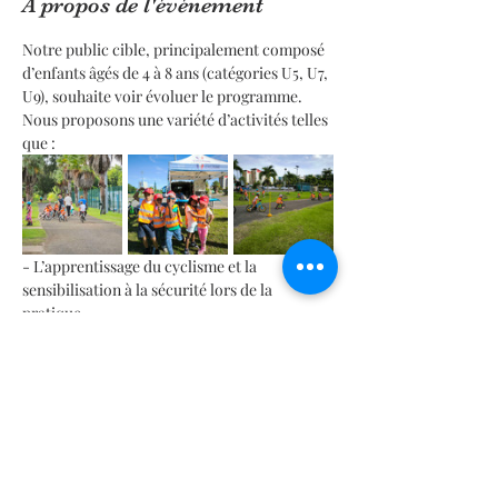
À propos de l'événement
Notre public cible, principalement composé 
d’enfants âgés de 4 à 8 ans (catégories U5, U7, 
U9), souhaite voir évoluer le programme.
Nous proposons une variété d’activités telles 
que :
- L’apprentissage du cyclisme et la 
sensibilisation à la sécurité lors de la 
pratique.
- Des jeux éducatifs liés à l’histoire et à la 
culture du vélo.
- Des événements dynamiques pour 
encourager la pratique sportive et la 
mobilité douce.