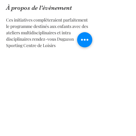
À propos de l'événement
Ces initiatives complèteraient parfaitement 
le programme destinés aux enfants avec des 
ateliers multidisciplinaires et intra 
disciplinaires rendez-vous Dugazon 
Sporting Centre de Loisirs
Les Jeux des Ateliers Arts de l'Ecole de Vélo à 
votre portée
Pour développer les compétences et assurer 
la sécurité de tous:
En lire plus >
Partager cet événement