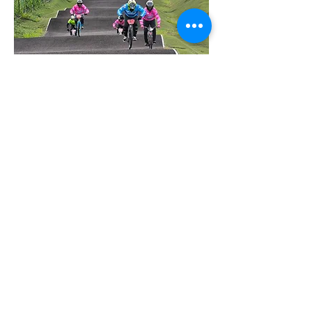
À la fin de la journée, le programme "Le Défis 
Gp Open Masters BMX Cruiser 24" Vélo 
Passion Caraïbes" a débuté ses sessions. Ces 
sessions incluent des activités de pilotage de 
3 à 8 sur des vélos BMX cruiser de 24 pouces 
sur les cours de Vélo BMX, organisées par le 
club TEAM MANAGER29M.
Lors de la séance des jeudis…
En lire plus >