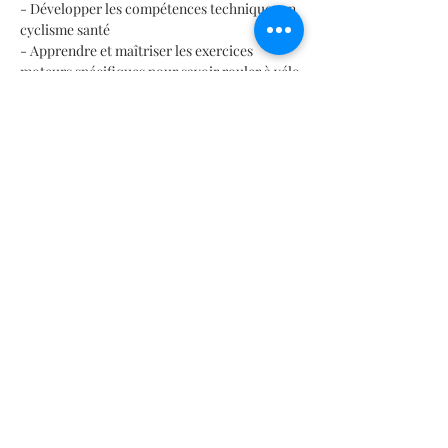
- Développer les compétences techniques en 
cyclisme santé
- Apprendre et maîtriser les exercices 
moteurs spécifiques pour savoir rouler à vélo
- Renforcer la confiance en soi et assurer la 
sécurité lors de la pratique cycliste
Durée de chaque séance : 1 heure
En lire plus >
Partager cet événement