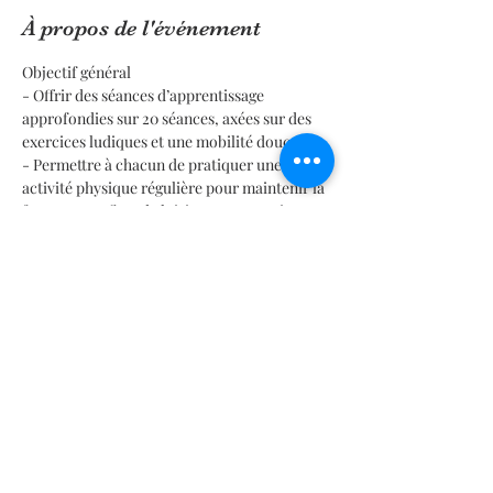
À propos de l'événement
Objectif général
- Offrir des séances d’apprentissage 
approfondies sur 20 séances, axées sur des 
exercices ludiques et une mobilité douce.
- Permettre à chacun de pratiquer une 
activité physique régulière pour maintenir la 
forme et profiter de loisirs, sans pression 
compétitive.
Public et licence
- Public visé : personnes recherchant une 
pratique non compétitive, centrée sur le 
bien-être et l’apprentissage.
En lire plus >