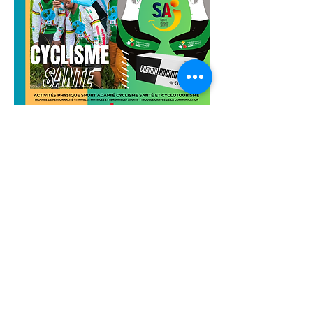
L'activité des Vendredis Matin 
Handiprev 
Bouger avec les Sports Adapté 
Cyclotourisme destiné aux licenciés FFSA / 
FFC Cyclisme Santé souhaitant du 
programme IMP ESPOIRS de Sport Adapté 
Jeunes  prépare les participants aux 
challenges régionales et nationales. Il 
comprend des séances spécifiques axées sur 
des ateliers de la culture cyclo touristique, 
afin de développer les compétences 
techniques et physiques indispensables pour 
réussir en PARA VTT APAPTE.