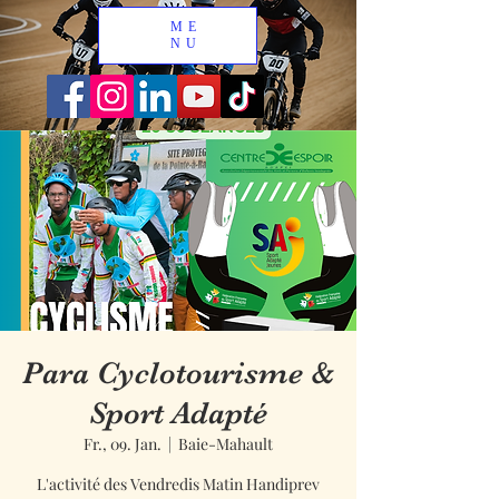
ME
NU
Para Cyclotourisme &
Sport Adapté
Fr., 09. Jan.
  |  
Baie-Mahault
L'activité des Vendredis Matin Handiprev