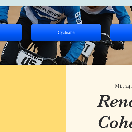
Cyclisme
Mi., 24
Renc
Cohé