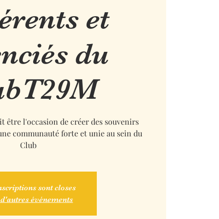
érents et
enciés du
ubT29M
t être l'occasion de créer des souvenirs
une communauté forte et unie au sein du
Club
nscriptions sont closes
 d'autres événements