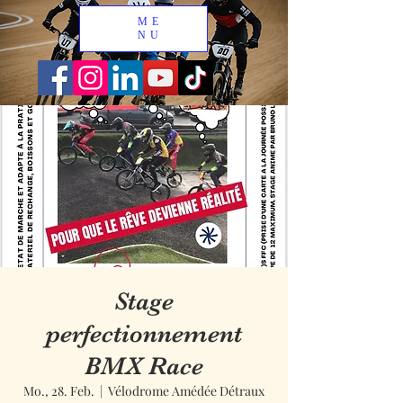
ME
NU
Stage
perfectionnement
BMX Race
Mo., 28. Feb.
  |  
Vélodrome Amédée Détraux