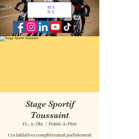
ME
NU
Stage Sportif
Toussaint
Fr., 31. Okt.
  |  
Pointe-à-Pitre
Ces initiatives complèteraient parfaitement