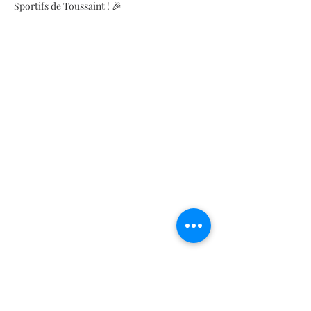
Sportifs de Toussaint ! 🎉
Chers parents,
Le Dugazon Sporting Club a le plaisir de 
vous annoncer l’ouverture des inscriptions 
pour les stages sportifs de la Toussaint qui se 