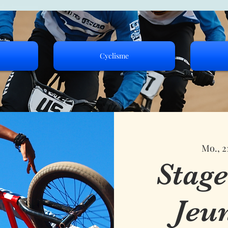
Cyclisme
Mo., 21
Stage
Jeu