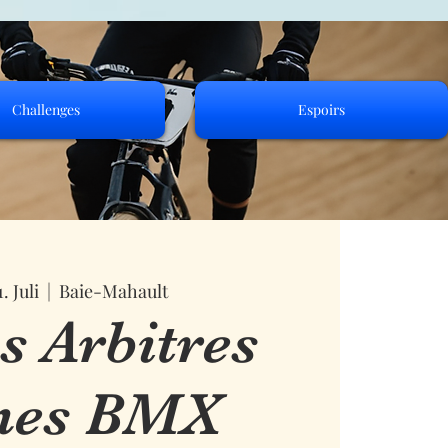
Challenges
Espoirs
. Juli
  |  
Baie-Mahault
s Arbitres
nes BMX