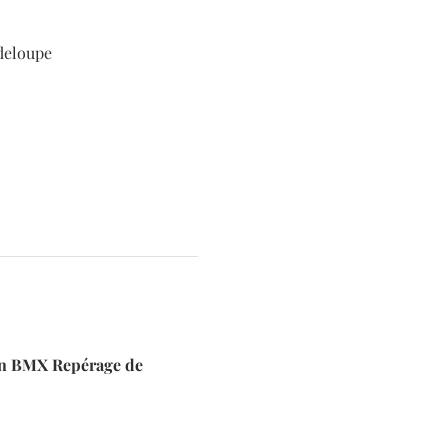
deloupe
on BMX Repérage de 