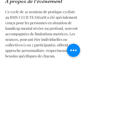
À propos de l'événement
Ce cycle de 30 sessions de pratique cycliste 
au BMX CLUB TEAM29M a été spécialement 
conçu pour les personnes en situation de 
handicap mental sévère ou profond, souvent 
accompagnées de limitations motrices. Les 
séances, pouvant être individuelles ou 
collectives (1 ou 2 participants), offrent une 
approche personnalisée, respectueuse des 
besoins spécifiques de chacun.
Objectifs pédagogiques :
- Développer les compétences techniques en 
cyclisme santé
- Apprendre et maîtriser les exercices 
moteurs spécifiques pour savoir rouler à vélo
- Renforcer la confiance en soi et assurer la 
sécurité lors de la pratique cycliste
En lire plus >