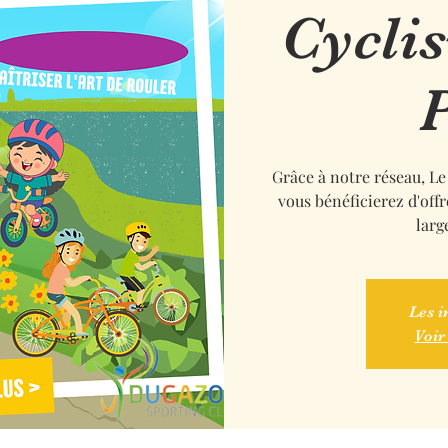
Cycli
Grâce à notre réseau, L
vous bénéficierez d'off
larg
Les i
Voir