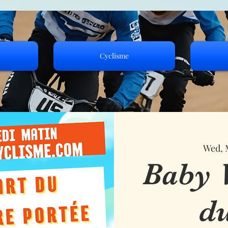
Cyclisme
Wed, 
Baby V
d