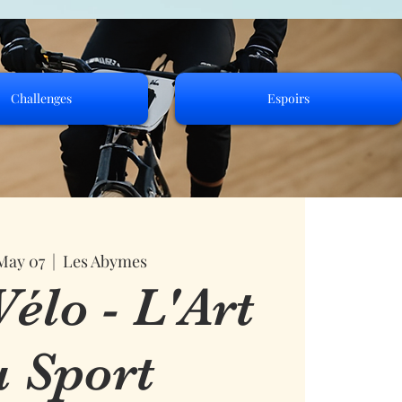
Challenges
Espoirs
May 07
  |  
Les Abymes
élo - L'Art
u Sport