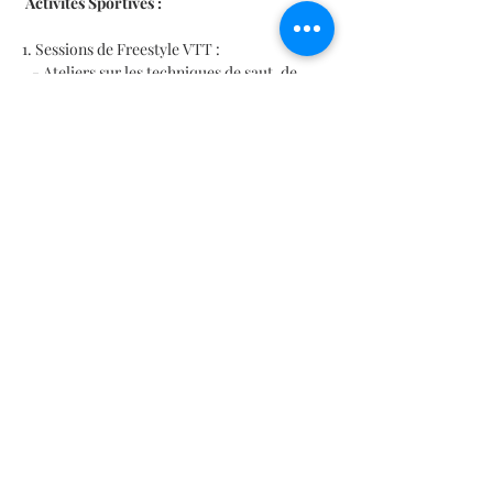
 Activités Sportives :
1. Sessions de Freestyle VTT :
   - Ateliers sur les techniques de saut, de 
trial et de figures acrobatiques.
   - Parcours aménagés pour pratiquer des 
figures en toute sécurité.
En lire plus >
Partager cet événement