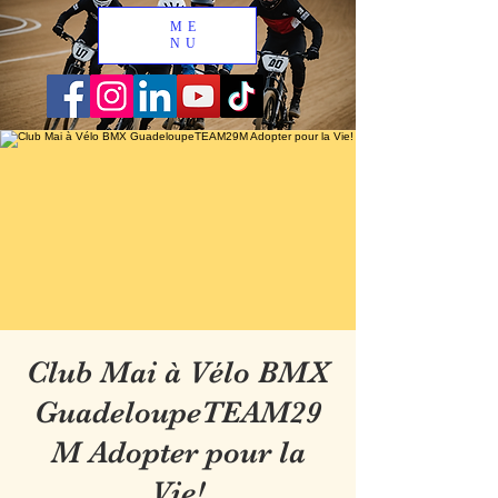
ME
NU
Club Mai à Vélo BMX
GuadeloupeTEAM29
M Adopter pour la
Vie!