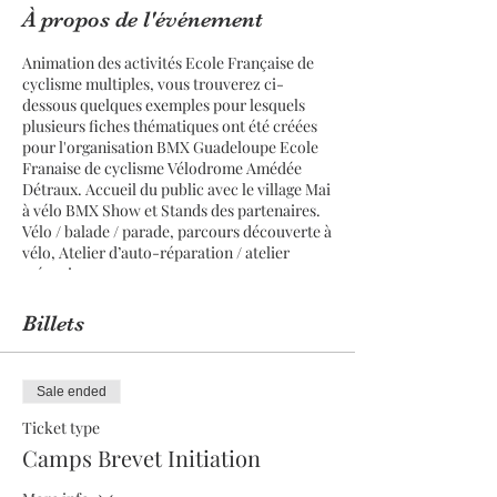
À propos de l'événement
Animation des activités Ecole Française de
cyclisme multiples, vous trouverez ci-
dessous quelques exemples pour lesquels
plusieurs fiches thématiques ont été créées
pour l'organisation BMX Guadeloupe Ecole
Franaise de cyclisme Vélodrome Amédée
Détraux. Accueil du public avec le village Mai
à vélo BMX Show et Stands des partenaires.
Vélo / balade / parade, parcours découverte à
vélo, Atelier d’auto-réparation / atelier
mécanique.
Mai à Vélo du
village d'Animation et
Promotion Ecole FRanançaise de cyclisme
Billets
TEAM29M
:
Sous réserve de modifications, les horaires
peuvent être adaptés en fonction de la météo.
Sale ended
Accueil du public avec le village BMX Show
Ticket type
et Stands des partenaires.
Camps Brevet Initiation
J'apprends à création de mon compte