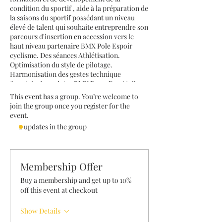
condition du sportif , aide à la préparation de
la saisons du sportif possédant un niveau
élevé de talent qui souhaite entreprendre son
parcours d'insertion en accession vers le
haut niveau partenaire BMX Pole Espoir
cyclisme. Des séances Athlétisation.
Optimisation du style de pilotage.
Harmonisation des gestes technique
freestyle du sprinter BMX Race. Des Ateliers
développement de la Force Endurance est
This event has a group. You’re welcome to
proposer : Relevés Test Repérage; Détection;
join the group once you register for the
Sélection.
event.
2 updates in the group
Membership Offer
Buy a membership and get up to 10%
off this event at checkout
Show Details