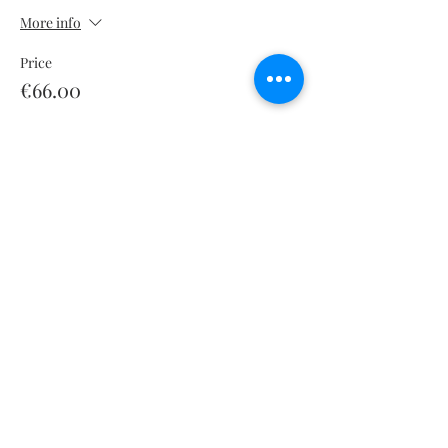
More info
Price
€66.00
Sale ended
Ticket type
Formule Trimestriel FFSA
More info
Price
€176.00
+€4.40 ticket service fee
Sale ended