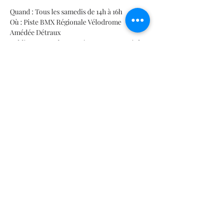
Quand : Tous les samedis de 14h à 16h 
Où : Piste BMX Régionale Vélodrome 
Amédée Détraux 
Public : Jeunes de tous niveaux, y compris les 
débutants 
 Description du programme
En lire plus >
Partager cet événement