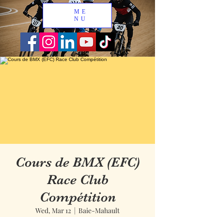
ME
NU
Cours de BMX (EFC)
Race Club
Compétition
Wed, Mar 12
  |  
Baie-Mahault