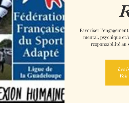
R
Favoriser l’engagement
mental, psychique et/
responsabilité au s
Les i
Voir