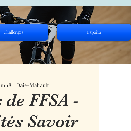
Challenges
Espoirs
un 18
  |  
Baie-Mahault
 de FFSA -
ités Savoir