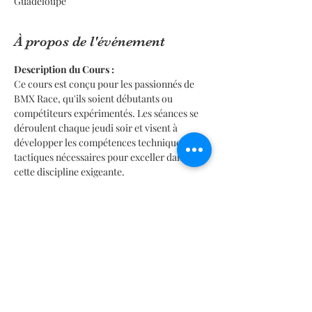
Guadeloupe
À propos de l'événement
Description du Cours :
Ce cours est conçu pour les passionnés de 
BMX Race, qu'ils soient débutants ou 
compétiteurs expérimentés. Les séances se 
déroulent chaque jeudi soir et visent à 
développer les compétences techniques et 
tactiques nécessaires pour exceller dans 
cette discipline exigeante.
Objectifs du Cours :
- Préparation Physique Intégrée
 : 
Renforcement musculaire, endurance et 
agilité spécifiques au BMX.
- Apprentissage Technico-tactique 
:
 Techniques de pilotage, gestion des 
trajectoires et stratégies de course.
En lire plus >