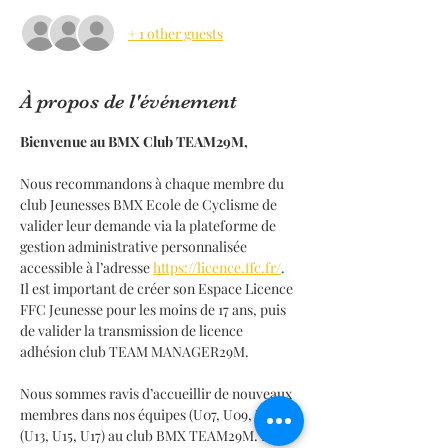
+ 1 other guests
À propos de l'événement
Bienvenue au BMX Club TEAM29M,
Nous recommandons à chaque membre du 
club Jeunesses BMX Ecole de Cyclisme de 
valider leur demande via la plateforme de 
gestion administrative personnalisée 
accessible à l’adresse 
https://licence.ffc.fr/
.
Il est important de créer son Espace Licence 
FFC Jeunesse pour les moins de 17 ans, puis 
de valider la transmission de licence 
adhésion club TEAM MANAGER29M.
Nous sommes ravis d’accueillir de nouveaux 
membres dans nos équipes (U07, U09, U11)  et 
(U13, U15, U17) au club BMX TEAM29M. Pour 