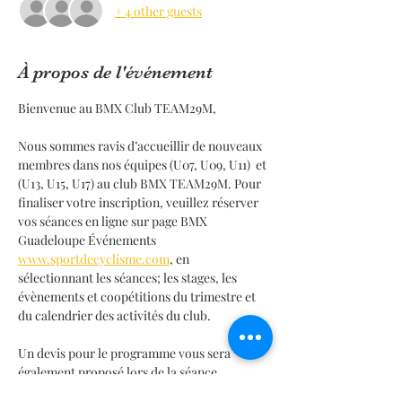
+ 4 other guests
À propos de l'événement
Bienvenue au BMX Club TEAM29M,
Nous sommes ravis d’accueillir de nouveaux 
membres dans nos équipes (U07, U09, U11)  et 
(U13, U15, U17) au club BMX TEAM29M. Pour 
finaliser votre inscription, veuillez réserver 
vos séances en ligne sur page BMX 
Guadeloupe Événements 
www.sportdecyclisme.com
, en 
sélectionnant les séances; les stages, les 
évènements et coopétitions du trimestre et 
du calendrier des activités du club.
Un devis pour le programme vous sera 
également proposé lors de la séance 
d’initiation à la piste de formation BMX 