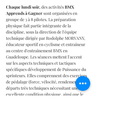
Chaque lundi soir,
 des activités 
BMX 
Apprends à Gagner
 sont organisées en 
groupe de 3 à 8 pilotes. La préparation 
physique fait partie intégrante de la 
discipline, sous la direction de l'équipe 
technique dirigée par Rodolphe MORVANY, 
éducateur sportif en cyclisme et entraîneur 
au centre d'entraînement BMX en 
Guadeloupe. Les séances mettent l'accent 
sur les aspects techniques et tactiques 
spécifiques développement de Puissance du 
sprinteurs. Elles comprennent des exercices 
de pédalage (force, vélocité, rendement), des 
départs très techniques nécessitant une 
excellente condition physique, ainsi que le 
développement de la force explosive, de la 
puissance, de l'accélération et de la vitesse.
Quand :
 Tous les lundis soir 
Où :
 Centre d'Entraînement BMX 
Guadeloupe 