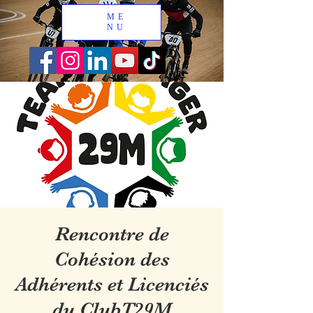
ME
NU
Rencontre de
Cohésion des
Adhérents et Licenciés
du ClubT29M