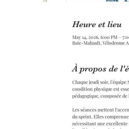
Heure et lieu
May 14, 2026, 6:00 PM – 7:
Baie-Mahault, Vélodrome A
À propos de l
Chaque jeudi soir, l'équipe
condition physique est essen
pédagogique, composée de l
Les séances mettent l'accen
du sprint. Elles comprennen
nécessitant une excellente 