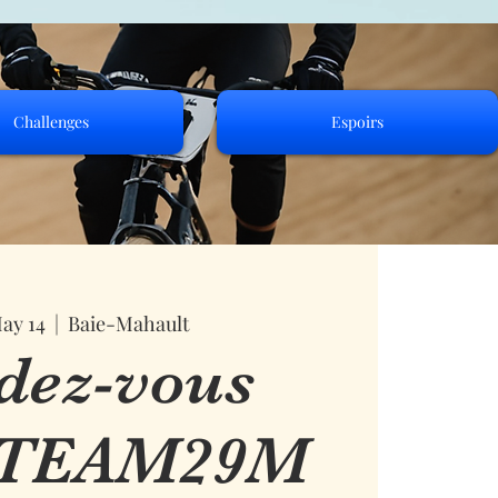
Challenges
Espoirs
ay 14
  |  
Baie-Mahault
dez-vous
TEAM29M