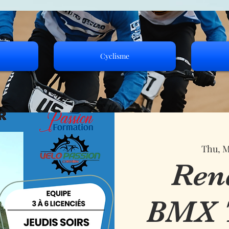
Cyclisme
Thu, M
Ren
BMX 