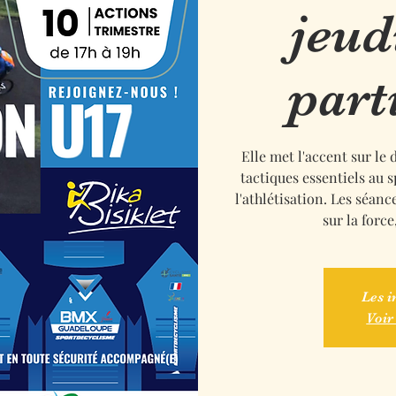
jeud
part
Elle met l'accent sur le
tactiques essentiels au 
l'athlétisation. Les séan
sur la force
Les i
Voir