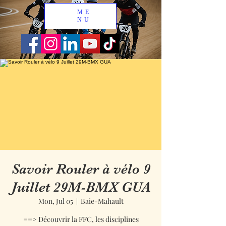
ME
NU
Savoir Rouler à vélo 9
Juillet 29M-BMX GUA
Mon, Jul 05
  |  
Baie-Mahault
==> Découvrir la FFC, les disciplines