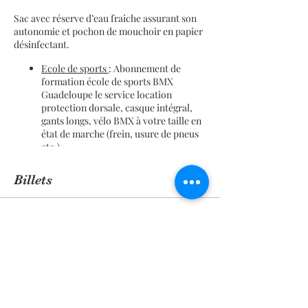
Sac avec réserve d’eau fraiche assurant son
autonomie et pochon de mouchoir en papier
désinfectant.
Ecole de sports
: Abonnement de
formation école de sports BMX
Guadeloupe le service location
protection dorsale, casque intégral,
gants longs, vélo BMX à votre taille en
état de marche (frein, usure de pneus
etc.).
Club de sports
: Licences, assurances,
cotisation, adhésion club de sports
Billets
Team.Manager29M FFC ou FFSA.
Ravitaillement de groupe proposé et
achat personel sur place en club
Sale ended
housse (Eau fraiche, Jus de fruits et
Biscuits, barre de céréales, fruits secs,
Ticket type
pâtes de fruit bio carbet…)
Savoir Rouler à vélo Juillet
More info