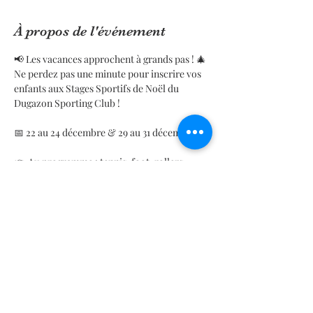
À propos de l'événement
📢 Les vacances approchent à grands pas ! 🎄
Ne perdez pas une minute pour inscrire vos 
enfants aux Stages Sportifs de Noël du 
Dugazon Sporting Club !
📅 22 au 24 décembre & 29 au 31 décembre
👉 Au programme : tennis, foot, rollers, 
kayak… et plein d’autres activités adaptées 
dès 4 ans, dans une ambiance fun et sportive !
💰 Tarifs : à partir de 120 € la semaine
🔖 Adhésion : 35 € (valable jusqu’au 31 août 
2026 pour les nouveaux adhérents)
En lire plus >