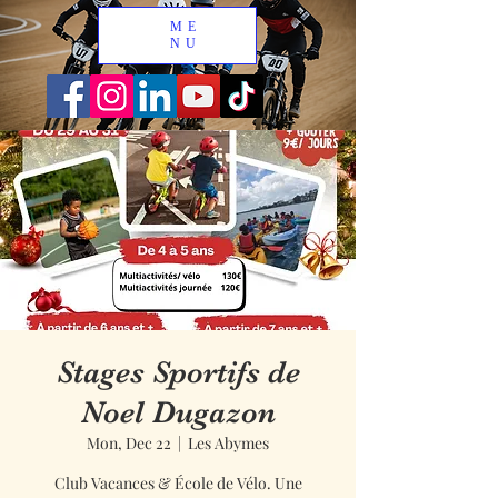
ME
NU
Stages Sportifs de
Noel Dugazon
Mon, Dec 22
  |  
Les Abymes
Club Vacances & École de Vélo. Une