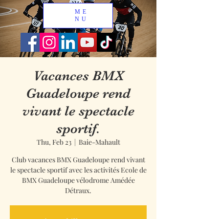
ME
NU
Vacances BMX
Guadeloupe rend
vivant le spectacle
sportif.
Thu, Feb 23
  |  
Baie-Mahault
Club vacances BMX Guadeloupe rend vivant
le spectacle sportif avec les activités Ecole de
BMX Guadeloupe vélodrome Amédée
Détraux.