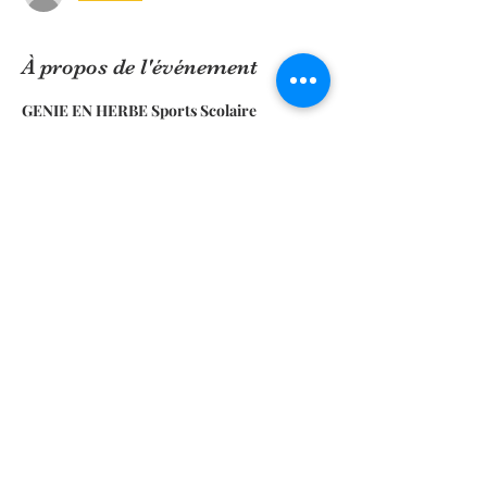
À propos de l'événement
GENIE EN HERBE Sports Scolaire
Activités Sportives :
1.
 Sessions de Freestyle VTT :
   - Ateliers sur les techniques de saut, de 
trial et de figures acrobatiques.
   - Parcours aménagés pour pratiquer des 
figures en toute sécurité.
2. Randonnées VTT :
En lire plus >
Partager cet événement