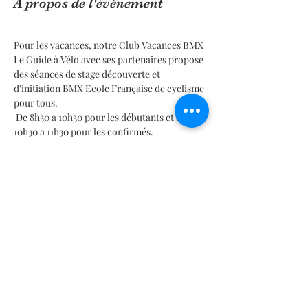
À propos de l'événement
Pour les vacances, notre Club Vacances BMX 
Le Guide à Vélo avec ses partenaires propose 
des séances de stage découverte et 
d'initiation BMX Ecole Française de cyclisme 
pour tous.
 De 8h30 a 10h30 pour les débutants et de 
10h30 a 11h30 pour les confirmés.
Places limitées donc il faudra faire vite
Les Stages du club Vacances Noel 2024 Le 
Guide à Vélo ! 
Activités sportives et cours de 
sport - 
BMX Vélo Passion 
En lire plus >