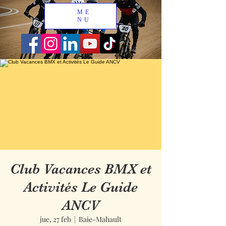
ME
NU
Club Vacances BMX et
Activités Le Guide
ANCV
jue, 27 feb
  |  
Baie-Mahault