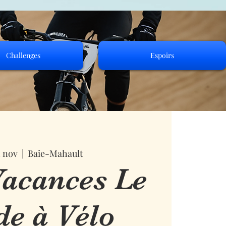
Challenges
Espoirs
1 nov
  |  
Baie-Mahault
acances Le
de à Vélo