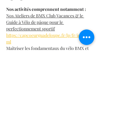
Nos activités comprennent notamment :
Nos Ateliers de BMX Club Vacances & le 
Guide à Vélo de pâque pour le 
perfectionnement sportif
https://capcoeurguadeloupe.fr/lp/fr/index.ht
ml
Maîtriser les fondamentaux du vélo BMX et 
assure ton style de pilotage.
Formation complète pour apprendre les 
règlements de sécurité essentiels en club 
compétition.
En lire plus >
Partager cet événement