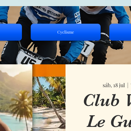
Cyclisme
sáb, 18 jul
  |  
Club 
Le Gu