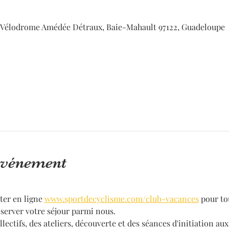
lodrome Amédée Détraux, Baie-Mahault 97122, Guadeloupe
'événement
ter en ligne 
www.sportdecyclisme.com/club-vacances
 pour to
erver votre séjour parmi nous.
ectifs, des ateliers, découverte et des séances d'initiation au