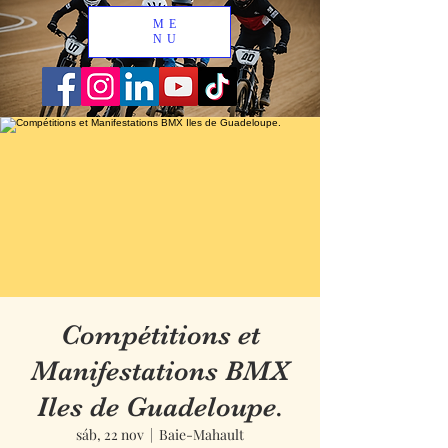
ME
NU
Compétitions et
Manifestations BMX
Iles de Guadeloupe.
sáb, 22 nov
  |  
Baie-Mahault