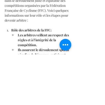
dans le déroulement juste et équitable des 
compétitions organisées par la Fédération 
Française de Cyclisme (FFC). Voici quelques 
informations sur leur rôle et les étapes pour 
devenir arbitre :
Rôle des arbitres de la FFC:
Les arbitres veillent au respect des 
règles et à l’intégrité de la 
compétition.
Ils assurent le déroulement sportif 
régulier de l’épreuve, anticipent, 
préviennent et dissuadent avant 
d’utiliser des mesures répressives 
si nécessaire.
Leur connaissance de la 
réglementation technique est 
essentielle, et l’expérience est 
souvent un facteur clé.
En lire plus >