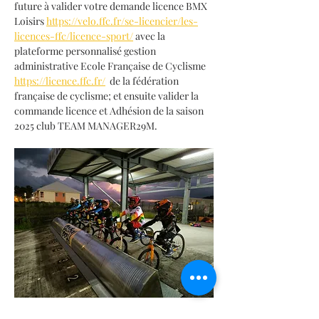
future à valider votre demande licence BMX 
Loisirs 
https://velo.ffc.fr/se-licencier/les-
licences-ffc/licence-sport/
 avec la 
plateforme personnalisé gestion 
administrative Ecole Française de Cyclisme 
https://licence.ffc.fr/
  de la fédération 
française de cyclisme; et ensuite valider la 
commande licence et Adhésion de la saison 
2025 club TEAM MANAGER29M.