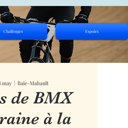
Challenges
Espoirs
8 may
  |  
Baie-Mahault
s de BMX
raine à la