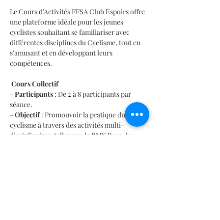
Le Cours d'Activités FFSA Club Espoirs offre 
une plateforme idéale pour les jeunes 
cyclistes souhaitant se familiariser avec 
différentes disciplines du Cyclisme, tout en 
s'amusant et en développant leurs 
compétences.
 Cours Collectif
- 
Participants
 : De 2 à 8 participants par 
séance.
- 
Objectif
 : Promouvoir la pratique du sport 
cyclisme à travers des activités multi-
disciplinaires, telles que le BMX Race, le 
BMX Freestyle, et les tricks en milieu urbain 
(Street, Savoir rouler).
En lire plus >
Este evento tiene un grupo. Puedes unirte al