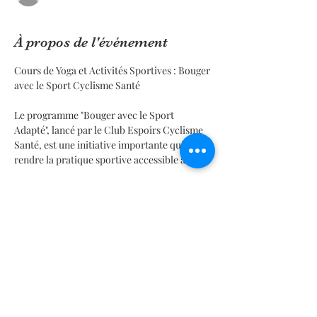
À propos de l'événement
Cours de Yoga et Activités Sportives : Bouger 
avec le Sport Cyclisme Santé
Le programme "Bouger avec le Sport 
Adapté", lancé par le Club Espoirs Cyclisme 
Santé, est une initiative importante qui vise à 
rendre la pratique sportive accessible à tous.
Objectifs du Programme :
- Inclusion : Favoriser la participation de 
toutes les personnes, quelles que soient 
leurs limitations physiques.
En lire plus >
Este evento tiene un grupo. Puedes unirte al
grupo una vez que te registres en el evento.
1 actualización en el grupo